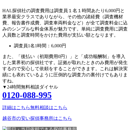
HAL探偵社の調査費用は調査員１名１時間あたり6,000円と
業界最安クラスでありながら、その他の諸経費（調査機材
費、報告書作成費、調査車両料金など）が全て調査料金に込
みのシンプルな料金体系が魅力です。単純に調査費用に調査
人員数と調査時間をかけた費用が支払い額となります。
調査員1名1時間：
6,000円
また、
「後払い（初期費用0円）」
と
「成功報酬制」
を導入
した業界初の探偵社です。証拠が取れたときのみ費用が発生
するので安心して依頼をすることができます。これは解決実
績にも表れているように圧倒的な調査力の裏付けでもありま
すね。
▼24時間無料相談ダイヤル
0120-088-995
詳細はこちら
無料相談はこちら
越谷市の安い探偵事務所はこちら
即日・当日依頼できる探偵事務所