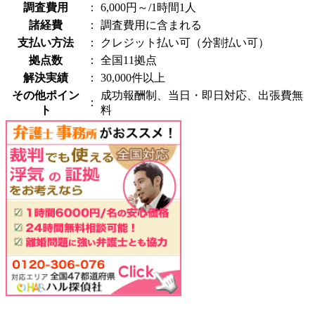
調査費用
：
6,000円～/1時間1人
諸経費
：
調査費用に含まれる
支払い方法
：
クレジット払い可（分割払い可）
拠点数
：
全国11拠点
解決実績
：
30,000件以上
その他ポイン
成功報酬制、当日・即日対応、出張費無
：
ト
料