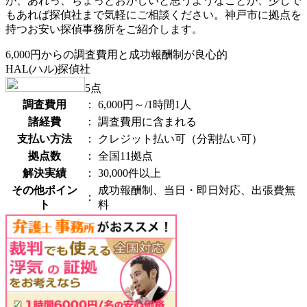
が、あれっ、ちょっとおかしいと思うようなことが、少しで
もあれば探偵社まで気軽にご相談ください。神戸市に拠点を
持つお安い探偵事務所をご紹介します。
6,000円からの調査費用と成功報酬制が良心的
HAL(ハル)探偵社
5
点
調査費用
：
6,000円～/1時間1人
諸経費
：
調査費用に含まれる
支払い方法
：
クレジット払い可（分割払い可）
拠点数
：
全国11拠点
解決実績
：
30,000件以上
その他ポイン
成功報酬制、当日・即日対応、出張費無
：
ト
料