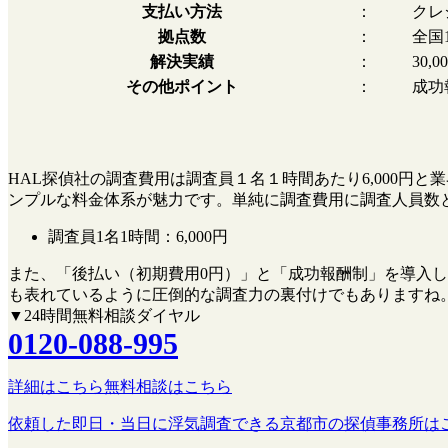
支払い方法
：
クレ
拠点数
：
全国
解決実績
：
30,
その他ポイント
：
成功
HAL探偵社の調査費用は調査員１名１時間あたり6,000
ンプルな料金体系が魅力です。単純に調査費用に調査人員数
調査員1名1時間：
6,000円
また、
「後払い（初期費用0円）」
と
「成功報酬制」
を導入し
も表れているように圧倒的な調査力の裏付けでもありますね
▼24時間無料相談ダイヤル
0120-088-995
詳細はこちら
無料相談はこちら
依頼した即日・当日に浮気調査できる京都市の探偵事務所は