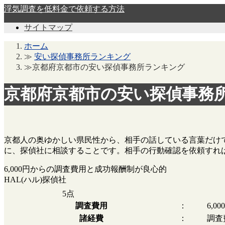
浮気調査を低料金で依頼する方法
サイトマップ
ホーム
≫
安い探偵事務所ランキング
≫京都府京都市の安い探偵事務所ランキング
京都府京都市の安い探偵事務
京都人の奥ゆかしい県民性から、相手の話している言葉だけ
に、探偵社に相談することです。相手の行動確認を依頼すれ
6,000円からの調査費用と成功報酬制が良心的
HAL(ハル)探偵社
5
点
調査費用
：
6,0
諸経費
：
調査