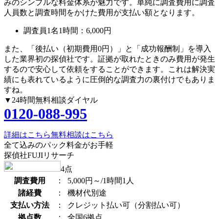
みのシンプルな料金体系が魅力です。単純に調査費用に調査
人員数と調査時間をかけた費用が支払い額となります。
調査員1名1時間：
6,000円
また、
「後払い（初期費用0円）」
と
「成功報酬制」
を導入
した業界初の探偵社です。証拠が取れたときのみ費用が発生
するので安心して依頼をすることができます。これは解決実
績にも表れているように圧倒的な調査力の裏付けでもありま
すね。
▼24時間無料相談ダイヤル
0120-088-995
詳細はこちら
無料相談はこちら
全て込みのパック料金がお手軽
探偵社FUJIリサーチ
4
点
調査費用
：
5,000円～/1時間1人
諸経費
：
機材代別途
支払い方法
：
クレジット払い可（分割払い可）
拠点数
：
全国6拠点