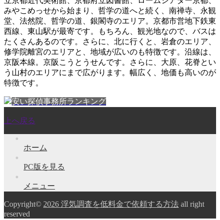
立京都近代美術館、京都府立図書館、ロームシアター京都、
みやこめっせから始まり、哲学の道へと続く、南禅寺、永観
堂、法然院、哲学の道、銀閣寺のエリア。京都市営地下鉄東
西線、東山駅が最寄です。もちろん、観光地なので、バスは
たくさんあるのです。さらに、北に行くと、岩倉のエリア、
修学院離宮のエリアと、地域が広いのも特徴です。沿線は、
京阪本線。京阪こうとうせんです。さらに、大原、花脊とい
う山村のエリアにまで広がります。幅広く、地価も高いのが
特徴です。
安い探偵事務所ランキング
上へ戻る
ホーム
PC版を見る
メニュー
Copyright©
2026 浮気調査を低料金で依頼する方法
all right
reserved