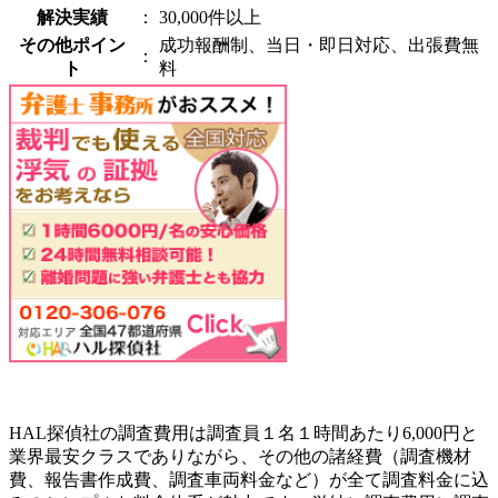
解決実績
：
30,000件以上
その他ポイン
成功報酬制、当日・即日対応、出張費無
：
ト
料
HAL探偵社の調査費用は調査員１名１時間あたり6,000円と
業界最安クラスでありながら、その他の諸経費（調査機材
費、報告書作成費、調査車両料金など）が全て調査料金に込