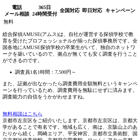
電話
365日
全国対応
即日対応
キャンペーン
メール相談
24時間受付
無料
総合探偵AMUSE(アムス)は、自社が運営する探偵学校で教
育を受けたプロフェッショナルが揃った探偵事務所です。全
国各地にAMUSE探偵学校の卒業生がいて、独自のネットワ
ークを築いているので、拠点が無くても安く調査を行うこと
ができるのです。
調査員1名1時間：
7,500円～
また、
証拠が出なかったら調査費用全額無料
というキャンペ
ーンを行っているため、調査費用を無駄にせずに済みます。
調査能力の自信をうかがわせますね。
無料相談はこちら
京都市左京区をご紹介いたします。京都市左京区は、京都大
学があることで有名です。地域も広く、南は、京阪山上のあ
たりから続く、岡崎エリア、平安神宮、京都市立美術館、国