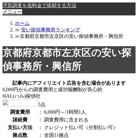
浮気調査を低料金で依頼する方法
メニュー
ホーム
≫
安い探偵事務所ランキング
≫京都府京都市左京区の安い探偵事務所・興信所
京都府京都市左京区の安い探
偵事務所・興信所
記事内にアフィリエイト広告を含む場合があります
6,000円からの調査費用と成功報酬制が良心的
HAL(ハル)探偵社
5
点
調査費用
：
6,000円～/1時間1人
諸経費
：
調査費用に含まれる
支払い方法
：
クレジット払い可（分割払い可）
拠点数
：
全国11拠点