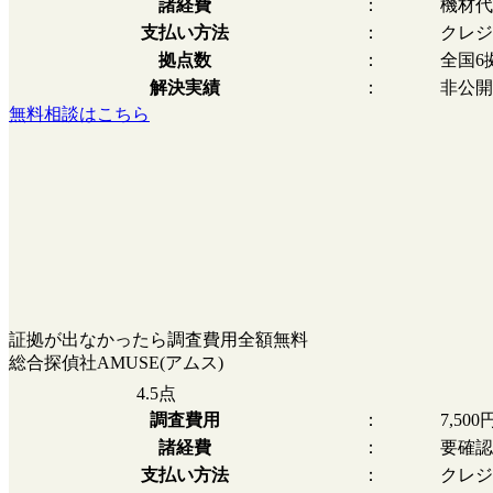
諸経費
：
機材代
支払い方法
：
クレジ
拠点数
：
全国6
解決実績
：
非公開
無料相談はこちら
証拠が出なかったら調査費用全額無料
総合探偵社AMUSE(アムス)
4.5
点
調査費用
：
7,50
諸経費
：
要確認
支払い方法
：
クレジ