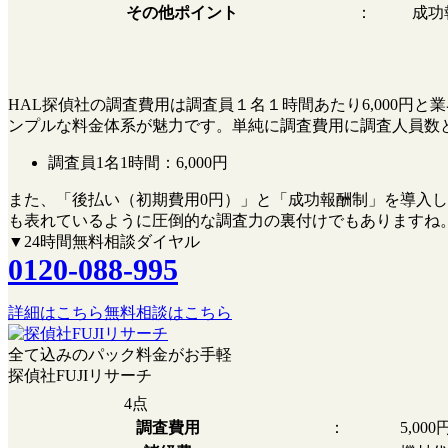
その他ポイント
：
成功
HAL探偵社の調査費用は調査員１名１時間あたり6,000
ンプルな料金体系が魅力です。単純に調査費用に調査人員数
調査員1名1時間：
6,000円
また、
「後払い（初期費用0円）」
と
「成功報酬制」
を導入し
も表れているように圧倒的な調査力の裏付けでもありますね
▼24時間無料相談ダイヤル
0120-088-995
詳細はこちら
無料相談はこちら
全て込みのパック料金がお手軽
探偵社FUJIリサーチ
4
点
調査費用
：
5,00