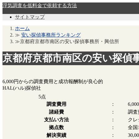
浮気調査を低料金で依頼する方法
サイトマップ
ホーム
≫
安い探偵事務所ランキング
≫京都府京都市南区の安い探偵事務所・興信所
京都府京都市南区の安い探偵
6,000円からの調査費用と成功報酬制が良心的
HAL(ハル)探偵社
5
点
調査費用
：
6,0
諸経費
：
調査
支払い方法
：
クレ
拠点数
：
全国
解決実績
：
30,