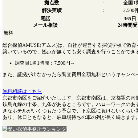
拠点数
：
全国1
解決実績
：
2,500
電話
365日
メール相談
24時間
無料
総合探偵AMUSE(アムス)は、自社が運営する探偵学校で
築いているので、拠点が無くても安く調査を行うことができ
調査員1名1時間：
7,500円～
また、
証拠が出なかったら調査費用全額無料
というキャンペ
無料相談はこちら
京都市南区をご紹介いたします。京都市南区は、京都駅の南
鉄烏丸線の十条、九条があるところです。ハローワークのあ
きなホテルがいくつもたつ予定で、下京区に負けないくらい
あり、休日ともなると、駐車場待ちの車の列が長く続きます
安い探偵事務所ランキング