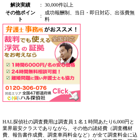
解決実績
：
30,000件以上
その他ポイン
成功報酬制、当日・即日対応、出張費無
：
ト
料
HAL探偵社の調査費用は調査員１名１時間あたり6,000円と
業界最安クラスでありながら、その他の諸経費（調査機材
費、報告書作成費、調査車両料金など）が全て調査料金に込