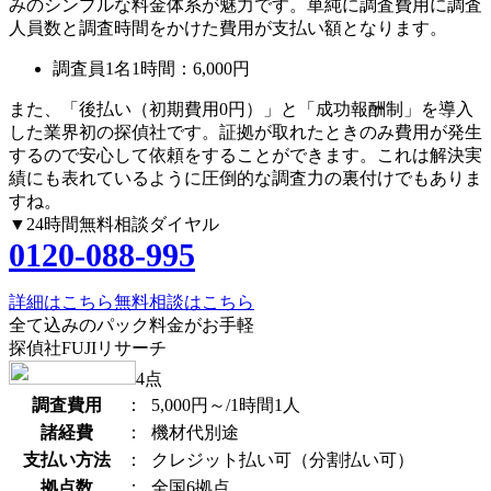
みのシンプルな料金体系が魅力です。単純に調査費用に調査
人員数と調査時間をかけた費用が支払い額となります。
調査員1名1時間：
6,000円
また、
「後払い（初期費用0円）」
と
「成功報酬制」
を導入
した業界初の探偵社です。証拠が取れたときのみ費用が発生
するので安心して依頼をすることができます。これは解決実
績にも表れているように圧倒的な調査力の裏付けでもありま
すね。
▼24時間無料相談ダイヤル
0120-088-995
詳細はこちら
無料相談はこちら
全て込みのパック料金がお手軽
探偵社FUJIリサーチ
4
点
調査費用
：
5,000円～/1時間1人
諸経費
：
機材代別途
支払い方法
：
クレジット払い可（分割払い可）
拠点数
：
全国6拠点