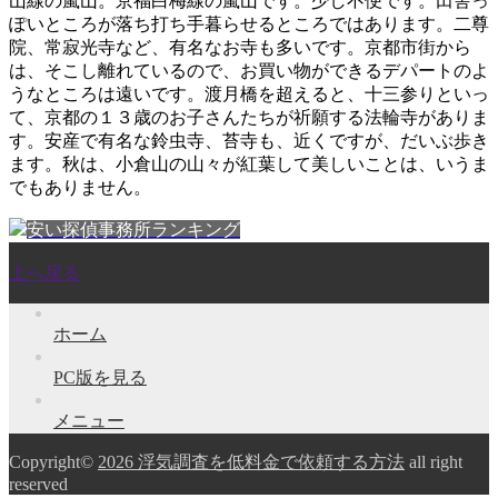
山線の嵐山。京福白梅線の嵐山です。少し不便です。田舎っ
ぽいところが落ち打ち手暮らせるところではあります。二尊
院、常寂光寺など、有名なお寺も多いです。京都市街から
は、そこし離れているので、お買い物ができるデパートのよ
うなところは遠いです。渡月橋を超えると、十三参りといっ
て、京都の１３歳のお子さんたちが祈願する法輪寺がありま
す。安産で有名な鈴虫寺、苔寺も、近くですが、だいぶ歩き
ます。秋は、小倉山の山々が紅葉して美しいことは、いうま
でもありません。
安い探偵事務所ランキング
上へ戻る
ホーム
PC版を見る
メニュー
Copyright©
2026 浮気調査を低料金で依頼する方法
all right
reserved