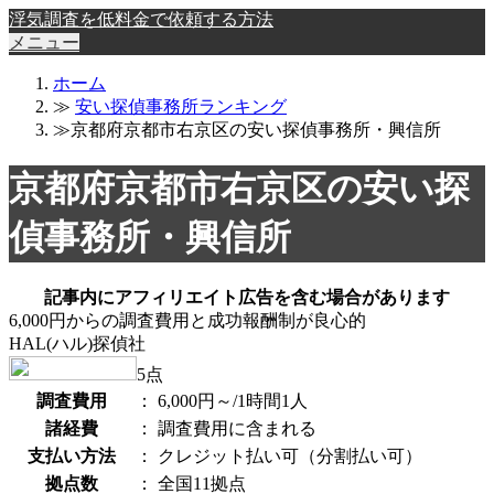
浮気調査を低料金で依頼する方法
メニュー
ホーム
≫
安い探偵事務所ランキング
≫京都府京都市右京区の安い探偵事務所・興信所
京都府京都市右京区の安い探
偵事務所・興信所
記事内にアフィリエイト広告を含む場合があります
6,000円からの調査費用と成功報酬制が良心的
HAL(ハル)探偵社
5
点
調査費用
：
6,000円～/1時間1人
諸経費
：
調査費用に含まれる
支払い方法
：
クレジット払い可（分割払い可）
拠点数
：
全国11拠点