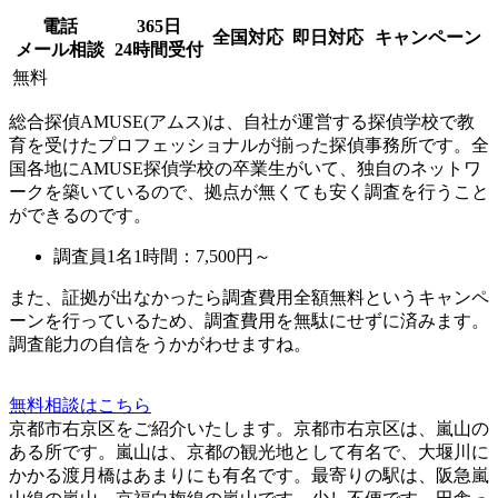
電話
365日
全国対応
即日対応
キャンペーン
メール相談
24時間受付
無料
総合探偵AMUSE(アムス)は、自社が運営する探偵学校で教
育を受けたプロフェッショナルが揃った探偵事務所です。全
国各地にAMUSE探偵学校の卒業生がいて、独自のネットワ
ークを築いているので、拠点が無くても安く調査を行うこと
ができるのです。
調査員1名1時間：
7,500円～
また、
証拠が出なかったら調査費用全額無料
というキャンペ
ーンを行っているため、調査費用を無駄にせずに済みます。
調査能力の自信をうかがわせますね。
無料相談はこちら
京都市右京区をご紹介いたします。京都市右京区は、嵐山の
ある所です。嵐山は、京都の観光地として有名で、大堰川に
かかる渡月橋はあまりにも有名です。最寄りの駅は、阪急嵐