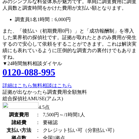
みのシンプルな料金体系が魅力です。単純に調査費用に調査
人員数と調査時間をかけた費用が支払い額となります。
調査員1名1時間：
6,000円
また、
「後払い（初期費用0円）」
と
「成功報酬制」
を導入
した業界初の探偵社です。証拠が取れたときのみ費用が発生
するので安心して依頼をすることができます。これは解決実
績にも表れているように圧倒的な調査力の裏付けでもありま
すね。
▼24時間無料相談ダイヤル
0120-088-995
詳細はこちら
無料相談はこちら
証拠が出なかったら調査費用全額無料
総合探偵社AMUSE(アムス)
4.5
点
調査費用
：
7,500円～/1時間1人
諸経費
：
要確認
支払い方法
：
クレジット払い可（分割払い可）
拠点数
：
全国1拠点