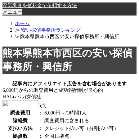
浮気調査を低料金で依頼する方法
メニュー
ホーム
≫
安い探偵事務所ランキング
≫熊本県熊本市西区の安い探偵事務所・興信所
熊本県熊本市西区の安い探偵
事務所・興信所
記事内にアフィリエイト広告を含む場合があります
6,000円からの調査費用と成功報酬制が良心的
HAL(ハル)探偵社
5
点
調査費用
：
6,000円～/1時間1人
諸経費
：
調査費用に含まれる
支払い方法
：
クレジット払い可（分割払い可）
拠点数
：
全国11拠点