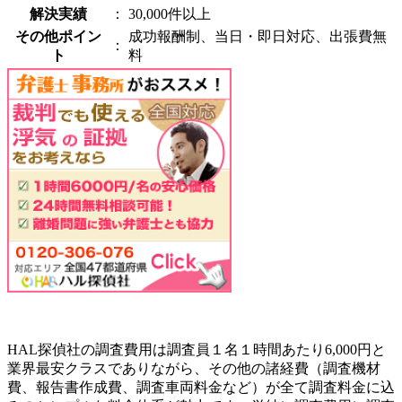
解決実績
：
30,000件以上
その他ポイン
成功報酬制、当日・即日対応、出張費無
：
ト
料
HAL探偵社の調査費用は調査員１名１時間あたり6,000円と
業界最安クラスでありながら、その他の諸経費（調査機材
費、報告書作成費、調査車両料金など）が全て調査料金に込