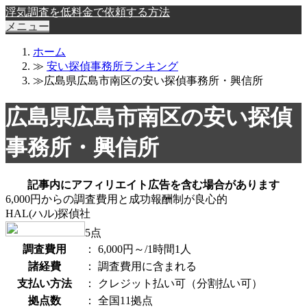
浮気調査を低料金で依頼する方法
メニュー
ホーム
≫
安い探偵事務所ランキング
≫広島県広島市南区の安い探偵事務所・興信所
広島県広島市南区の安い探偵
事務所・興信所
記事内にアフィリエイト広告を含む場合があります
6,000円からの調査費用と成功報酬制が良心的
HAL(ハル)探偵社
5
点
調査費用
：
6,000円～/1時間1人
諸経費
：
調査費用に含まれる
支払い方法
：
クレジット払い可（分割払い可）
拠点数
：
全国11拠点