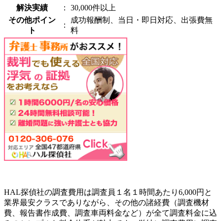
解決実績
：
30,000件以上
その他ポイン
成功報酬制、当日・即日対応、出張費無
：
ト
料
HAL探偵社の調査費用は調査員１名１時間あたり6,000円と
業界最安クラスでありながら、その他の諸経費（調査機材
費、報告書作成費、調査車両料金など）が全て調査料金に込