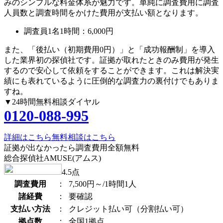
みのシンプルな料金体系が魅力です。単純に調査費用に調査
人員数と調査時間をかけた費用が支払い額となります。
調査員1名1時間：
6,000円
また、
「後払い（初期費用0円）」
と
「成功報酬制」
を導入
した業界初の探偵社です。証拠が取れたときのみ費用が発生
するので安心して依頼をすることができます。これは解決実
績にも表れているように圧倒的な調査力の裏付けでもありま
すね。
▼24時間無料相談ダイヤル
0120-088-995
詳細はこちら
無料相談はこちら
証拠が出なかったら調査費用全額無料
総合探偵社AMUSE(アムス)
4.5
点
調査費用
：
7,500円～/1時間1人
諸経費
：
要確認
支払い方法
：
クレジット払い可（分割払い可）
拠点数
：
全国1拠点