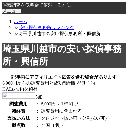
浮気調査を低料金で依頼する方法
メニュー
ホーム
≫
安い探偵事務所ランキング
≫埼玉県川越市の安い探偵事務所・興信所
埼玉県川越市の安い探偵事務
所・興信所
記事内にアフィリエイト広告を含む場合があります
6,000円からの調査費用と成功報酬制が良心的
HAL(ハル)探偵社
5
点
調査費用
：
6,000円～/1時間1人
諸経費
：
調査費用に含まれる
支払い方法
：
クレジット払い可（分割払い可）
拠点数
：
全国11拠点