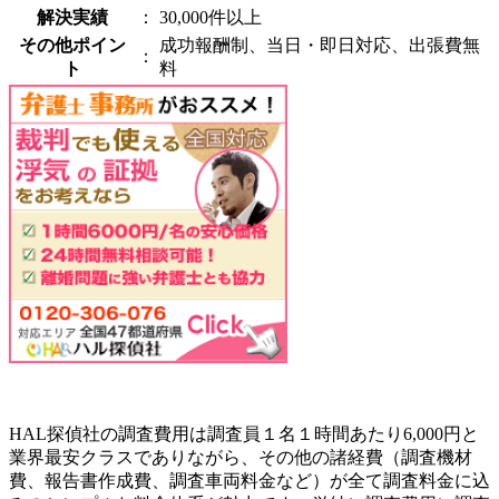
解決実績
：
30,000件以上
その他ポイン
成功報酬制、当日・即日対応、出張費無
：
ト
料
HAL探偵社の調査費用は調査員１名１時間あたり6,000円と
業界最安クラスでありながら、その他の諸経費（調査機材
費、報告書作成費、調査車両料金など）が全て調査料金に込