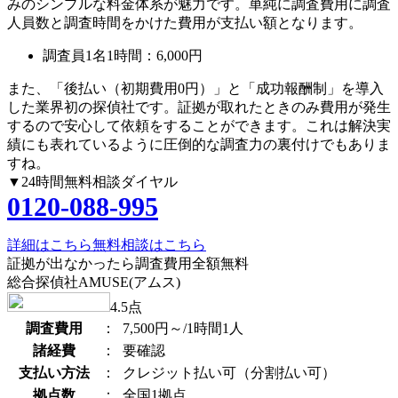
みのシンプルな料金体系が魅力です。単純に調査費用に調査
人員数と調査時間をかけた費用が支払い額となります。
調査員1名1時間：
6,000円
また、
「後払い（初期費用0円）」
と
「成功報酬制」
を導入
した業界初の探偵社です。証拠が取れたときのみ費用が発生
するので安心して依頼をすることができます。これは解決実
績にも表れているように圧倒的な調査力の裏付けでもありま
すね。
▼24時間無料相談ダイヤル
0120-088-995
詳細はこちら
無料相談はこちら
証拠が出なかったら調査費用全額無料
総合探偵社AMUSE(アムス)
4.5
点
調査費用
：
7,500円～/1時間1人
諸経費
：
要確認
支払い方法
：
クレジット払い可（分割払い可）
拠点数
：
全国1拠点