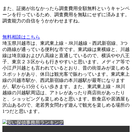
また、
証拠が出なかったら調査費用全額無料
というキャンペ
ーンを行っているため、調査費用を無駄にせずに済みます。
調査能力の自信をうかがわせますね。
無料相談はこちら
埼玉県川越市は、東武東上線・JR川越線・西武新宿線、3つ
の路線が通っている便利な市です。東武線は東横線と、川越
線は埼京線および八高線と直通しているので、横浜やや八王
子、東京２３区からも行きやすいと思います。メディア等で
小江戸川越とも言われているとおり、昔の街並みが楽しめる
スポットがあり、休日は観光客で賑わっています。東武東上
線の川越市駅か、西武新宿線の本川越駅が最寄になります
が、駅から15分くらい歩きます。また、東武東上線・JR川
越線の川越駅周辺は、アトレがあったり商店街があったり
と、ショッピングも楽しめると思います。飲食店や居酒屋も
沢山あるので、老若男女問わず遊んで観光を楽しめる場所の
1つだと思います。
安い探偵事務所ランキング