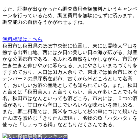
また、
証拠が出なかったら調査費用全額無料
というキャンペ
ーンを行っているため、調査費用を無駄にせずに済みます。
調査能力の自信をうかがわせますね。
無料相談はこちら
秋田市は秋田県のほぼ中央部に位置し、東には霊峰太平山を
擁する出羽山地、西には夕日の美しい日本海が広がる、緑豊
かな公園都市である。あふれる自然をいかしながら、市民が
生き生きと伸びやかに暮らせる、人にやさしいまちづくりを
すすめており、人口は31万人余りで、東北では仙台市に次ぐ
ナンバー２の県庁所在都市。古くから米どころとして名高
く、おいしいお酒の産地としても知られている。また、秋田
と言えば「秋田美人」と言うくらい、美人が多いことでも有
名。秋田市はなんといっても酒どころ。市内には、５つの酒
蔵があり、甘口から辛口までいろいろな味わいを楽しめる。
また、郷土料理では、新米をつぶして杉の串につけて焼いた
たんぽを煮込む「きりたんぽ鍋」、名物の魚「ハタハタ」を
使った「しょっつる鍋」などもりだくさんである。
安い探偵事務所ランキング