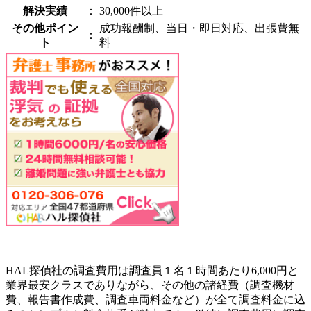
解決実績
：
30,000件以上
その他ポイン
成功報酬制、当日・即日対応、出張費無
：
ト
料
HAL探偵社の調査費用は調査員１名１時間あたり6,000円と
業界最安クラスでありながら、その他の諸経費（調査機材
費、報告書作成費、調査車両料金など）が全て調査料金に込