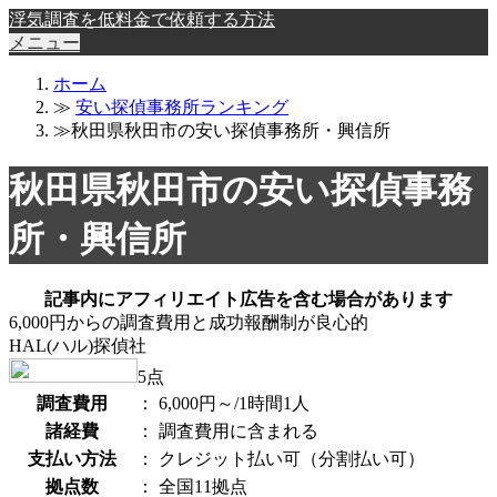
浮気調査を低料金で依頼する方法
メニュー
ホーム
≫
安い探偵事務所ランキング
≫秋田県秋田市の安い探偵事務所・興信所
秋田県秋田市の安い探偵事務
所・興信所
記事内にアフィリエイト広告を含む場合があります
6,000円からの調査費用と成功報酬制が良心的
HAL(ハル)探偵社
5
点
調査費用
：
6,000円～/1時間1人
諸経費
：
調査費用に含まれる
支払い方法
：
クレジット払い可（分割払い可）
拠点数
：
全国11拠点