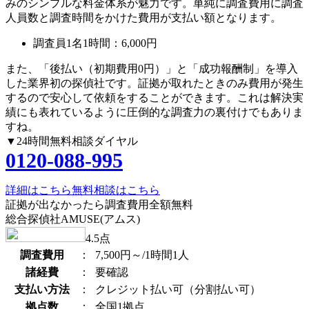
みのシンプルな料金体系が魅力です。単純に調査費用に調査
人員数と調査時間をかけた費用が支払い額となります。
調査員1名1時間：
6,000円
また、
「後払い（初期費用0円）」
と
「成功報酬制」
を導入
した業界初の探偵社です。証拠が取れたときのみ費用が発生
するので安心して依頼をすることができます。これは解決実
績にも表れているように圧倒的な調査力の裏付けでもありま
すね。
▼24時間無料相談ダイヤル
0120-088-995
詳細はこちら
無料相談はこちら
証拠が出なかったら調査費用全額無料
総合探偵社AMUSE(アムス)
4.5
点
調査費用
：
7,500円～/1時間1人
諸経費
：
要確認
支払い方法
：
クレジット払い可（分割払い可）
拠点数
：
全国1拠点