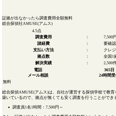
証拠が出なかったら調査費用全額無料
総合探偵社AMUSE(アムス)
4.5
点
調査費用
：
7,50
諸経費
：
要確認
支払い方法
：
クレジ
拠点数
：
全国1
解決実績
：
2,500
電話
365日
メール相談
24時間
無料
総合探偵AMUSE(アムス)は、自社が運営する探偵学校で
築いているので、拠点が無くても安く調査を行うことができ
調査員1名1時間：
7,500円～