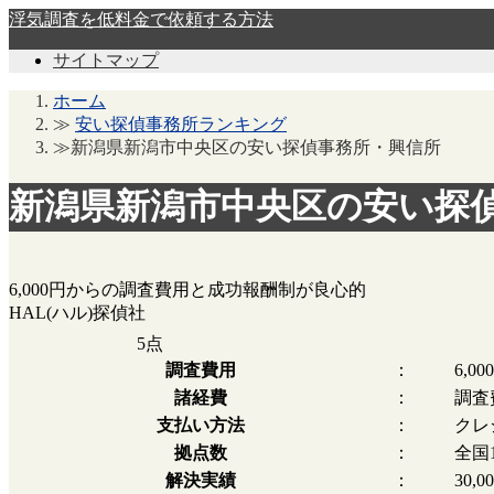
浮気調査を低料金で依頼する方法
サイトマップ
ホーム
≫
安い探偵事務所ランキング
≫新潟県新潟市中央区の安い探偵事務所・興信所
新潟県新潟市中央区の安い探
6,000円からの調査費用と成功報酬制が良心的
HAL(ハル)探偵社
5
点
調査費用
：
6,0
諸経費
：
調査
支払い方法
：
クレ
拠点数
：
全国
解決実績
：
30,