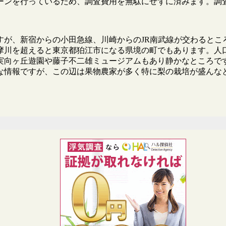
ーンを行っているため、調査費用を無駄にせずに済みます。調
が、新宿からの小田急線、川崎からのJR南武線が交わるとこ
多摩川を超えると東京都狛江市になる県境の町でもあります。人
実向ヶ丘遊園や藤子不二雄ミュージアムもあり静かなところで
な情報ですが、この辺は果物農家が多く特に梨の栽培が盛んな