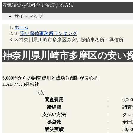
浮気調査を低料金で依頼する方法
サイトマップ
ホーム
≫
安い探偵事務所ランキング
≫神奈川県川崎市多摩区の安い探偵事務所・興信所
神奈川県川崎市多摩区の安い
6,000円からの調査費用と成功報酬制が良心的
HAL(ハル)探偵社
5
点
調査費用
：
6,0
諸経費
：
調査
支払い方法
：
クレ
拠点数
：
全国
解決実績
：
30,