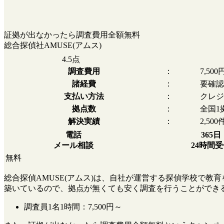
証拠が出なかったら調査費用全額無料
総合探偵社AMUSE(アムス)
4.5
点
調査費用
：
7,50
諸経費
：
要確認
支払い方法
：
クレジ
拠点数
：
全国1
解決実績
：
2,500
電話
365日
メール相談
24時間
無料
総合探偵AMUSE(アムス)は、自社が運営する探偵学校で
築いているので、拠点が無くても安く調査を行うことができ
調査員1名1時間：
7,500円～