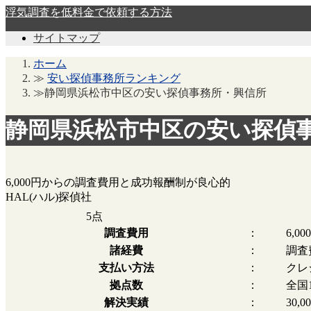
浮気調査を低料金で依頼する方法
サイトマップ
ホーム
≫
安い探偵事務所ランキング
≫静岡県浜松市中区の安い探偵事務所・興信所
静岡県浜松市中区の安い探偵
6,000円からの調査費用と成功報酬制が良心的
HAL(ハル)探偵社
5
点
調査費用
：
6,0
諸経費
：
調査
支払い方法
：
クレ
拠点数
：
全国
解決実績
：
30,