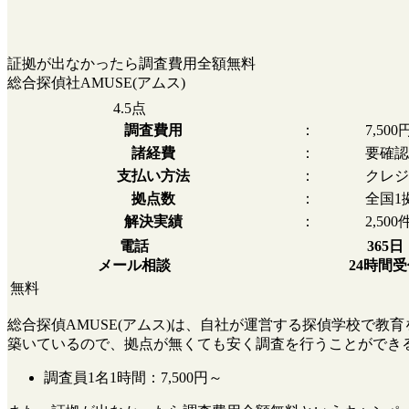
証拠が出なかったら調査費用全額無料
総合探偵社AMUSE(アムス)
4.5
点
調査費用
：
7,50
諸経費
：
要確認
支払い方法
：
クレジ
拠点数
：
全国1
解決実績
：
2,500
電話
365日
メール相談
24時間
無料
総合探偵AMUSE(アムス)は、自社が運営する探偵学校で
築いているので、拠点が無くても安く調査を行うことができ
調査員1名1時間：
7,500円～