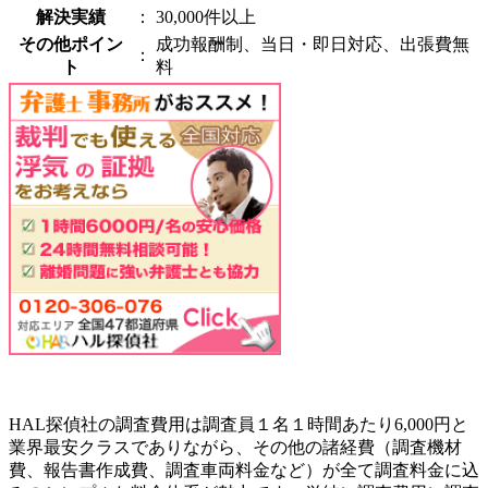
解決実績
：
30,000件以上
その他ポイン
成功報酬制、当日・即日対応、出張費無
：
ト
料
HAL探偵社の調査費用は調査員１名１時間あたり6,000円と
業界最安クラスでありながら、その他の諸経費（調査機材
費、報告書作成費、調査車両料金など）が全て調査料金に込