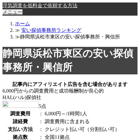
浮気調査を低料金で依頼する方法
メニュー
ホーム
≫
安い探偵事務所ランキング
≫静岡県浜松市東区の安い探偵事務所・興信所
静岡県浜松市東区の安い探偵
事務所・興信所
記事内にアフィリエイト広告を含む場合があります
6,000円からの調査費用と成功報酬制が良心的
HAL(ハル)探偵社
5
点
調査費用
：
6,000円～/1時間1人
諸経費
：
調査費用に含まれる
支払い方法
：
クレジット払い可（分割払い可）
拠点数
：
全国11拠点