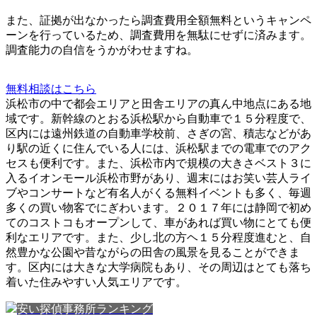
また、
証拠が出なかったら調査費用全額無料
というキャンペ
ーンを行っているため、調査費用を無駄にせずに済みます。
調査能力の自信をうかがわせますね。
無料相談はこちら
浜松市の中で都会エリアと田舎エリアの真ん中地点にある地
域です。新幹線のとおる浜松駅から自動車で１５分程度で、
区内には遠州鉄道の自動車学校前、さぎの宮、積志などがあ
り駅の近くに住んでいる人には、浜松駅までの電車でのアク
セスも便利です。また、浜松市内で規模の大きさベスト３に
入るイオンモール浜松市野があり、週末にはお笑い芸人ライ
ブやコンサートなど有名人がくる無料イベントも多く、毎週
多くの買い物客でにぎわいます。２０１７年には静岡で初め
てのコストコもオープンして、車があれば買い物にとても便
利なエリアです。また、少し北の方ヘ１５分程度進むと、自
然豊かな公園や昔ながらの田舎の風景を見ることができま
す。区内には大きな大学病院もあり、その周辺はとても落ち
着いた住みやすい人気エリアです。
安い探偵事務所ランキング