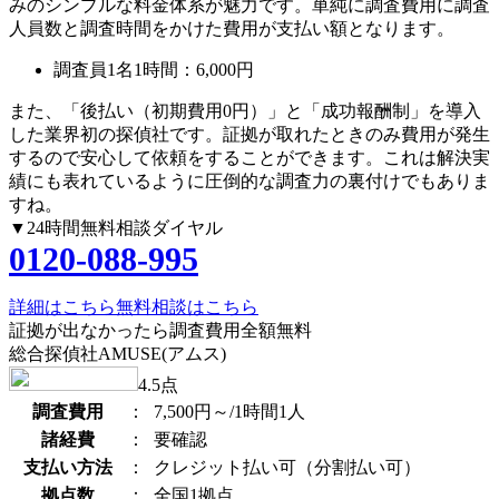
みのシンプルな料金体系が魅力です。単純に調査費用に調査
人員数と調査時間をかけた費用が支払い額となります。
調査員1名1時間：
6,000円
また、
「後払い（初期費用0円）」
と
「成功報酬制」
を導入
した業界初の探偵社です。証拠が取れたときのみ費用が発生
するので安心して依頼をすることができます。これは解決実
績にも表れているように圧倒的な調査力の裏付けでもありま
すね。
▼24時間無料相談ダイヤル
0120-088-995
詳細はこちら
無料相談はこちら
証拠が出なかったら調査費用全額無料
総合探偵社AMUSE(アムス)
4.5
点
調査費用
：
7,500円～/1時間1人
諸経費
：
要確認
支払い方法
：
クレジット払い可（分割払い可）
拠点数
：
全国1拠点