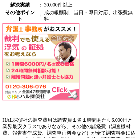
解決実績
：
30,000件以上
その他ポイン
成功報酬制、当日・即日対応、出張費無
：
ト
料
HAL探偵社の調査費用は調査員１名１時間あたり6,000円と
業界最安クラスでありながら、その他の諸経費（調査機材
費、報告書作成費、調査車両料金など）が全て調査料金に込