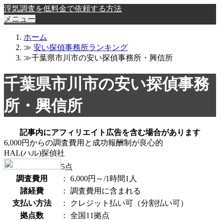
浮気調査を低料金で依頼する方法
メニュー
ホーム
≫
安い探偵事務所ランキング
≫千葉県市川市の安い探偵事務所・興信所
千葉県市川市の安い探偵事務
所・興信所
記事内にアフィリエイト広告を含む場合があります
6,000円からの調査費用と成功報酬制が良心的
HAL(ハル)探偵社
5
点
調査費用
：
6,000円～/1時間1人
諸経費
：
調査費用に含まれる
支払い方法
：
クレジット払い可（分割払い可）
拠点数
：
全国11拠点