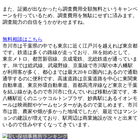
また、
証拠が出なかったら調査費用全額無料
というキャンペ
ーンを行っているため、調査費用を無駄にせずに済みます。
調査能力の自信をうかがわせますね。
無料相談はこちら
市川市は千葉県の中でも東京に近く江戸川を越えれば東京都
です。鉄道は多くの路線が走っており、JRを始めとして、
東京メトロ、都営新宿線、京成電鉄、北総鉄道が通っていま
す。JRでは総武線、武蔵野線、京葉線で市川駅や本八幡駅
が利用客が多く、都心までは最大20キロ圏内にあるので通勤
通学するのに便利です。高速道路は京葉道路を中心に東関東
自動車道、東京外環自動車道、首都高湾岸線など東京と千葉
を結ぶ線があるので市川市に住んでいれば移動が楽です。本
八幡駅近くのニッケコルトンプラザ、妙典駅にあるイオンモ
ールは映画館やゲームセンターがあるので楽しめます。市川
市は昔、農家や畑が多かった地域でしたが、最近ではマンシ
ョンの建設が増えており、駅周辺は商業施設が次々と出来て
いるので住みやすくなってきています。
安い探偵事務所ランキング