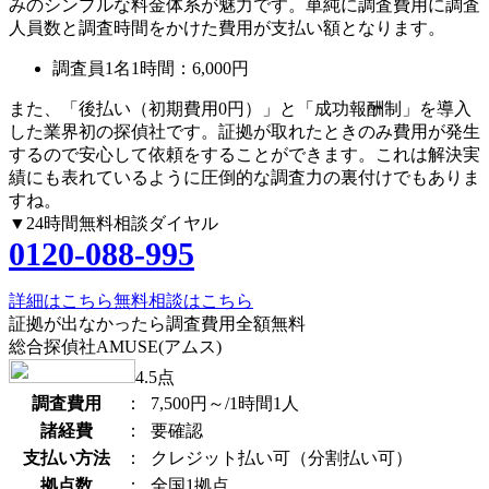
みのシンプルな料金体系が魅力です。単純に調査費用に調査
人員数と調査時間をかけた費用が支払い額となります。
調査員1名1時間：
6,000円
また、
「後払い（初期費用0円）」
と
「成功報酬制」
を導入
した業界初の探偵社です。証拠が取れたときのみ費用が発生
するので安心して依頼をすることができます。これは解決実
績にも表れているように圧倒的な調査力の裏付けでもありま
すね。
▼24時間無料相談ダイヤル
0120-088-995
詳細はこちら
無料相談はこちら
証拠が出なかったら調査費用全額無料
総合探偵社AMUSE(アムス)
4.5
点
調査費用
：
7,500円～/1時間1人
諸経費
：
要確認
支払い方法
：
クレジット払い可（分割払い可）
拠点数
：
全国1拠点