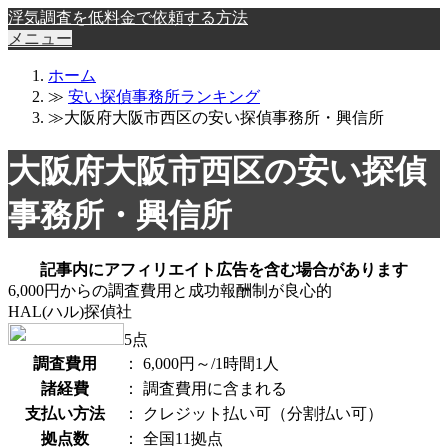
浮気調査を低料金で依頼する方法
メニュー
ホーム
≫
安い探偵事務所ランキング
≫大阪府大阪市西区の安い探偵事務所・興信所
大阪府大阪市西区の安い探偵
事務所・興信所
記事内にアフィリエイト広告を含む場合があります
6,000円からの調査費用と成功報酬制が良心的
HAL(ハル)探偵社
5
点
調査費用
：
6,000円～/1時間1人
諸経費
：
調査費用に含まれる
支払い方法
：
クレジット払い可（分割払い可）
拠点数
：
全国11拠点