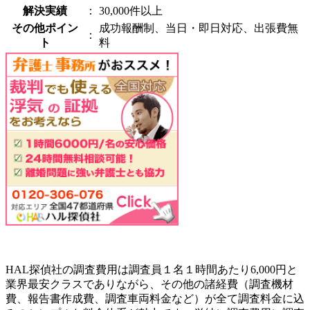
解決実績
：
30,000件以上
その他ポイン
成功報酬制、当日・即日対応、出張費無
：
ト
料
HAL探偵社の調査費用は調査員１名１時間あたり6,000円と
業界最安クラスでありながら、その他の諸経費（調査機材
費、報告書作成費、調査車両料金など）が全て調査料金に込