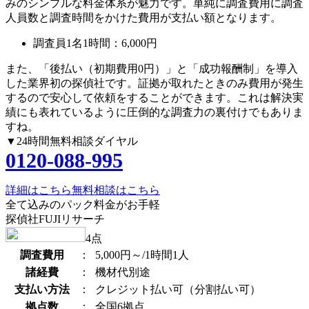
みのシンプルな料金体系が魅力です。単純に調査費用に調査
人員数と調査時間をかけた費用が支払い額となります。
調査員1名1時間：
6,000円
また、
「後払い（初期費用0円）」
と
「成功報酬制」
を導入
した業界初の探偵社です。証拠が取れたときのみ費用が発生
するので安心して依頼をすることができます。これは解決実
績にも表れているように圧倒的な調査力の裏付けでもありま
すね。
▼24時間無料相談ダイヤル
0120-088-995
詳細はこちら
無料相談はこちら
全て込みのパック料金がお手軽
探偵社FUJIリサーチ
4
点
調査費用
：
5,000円～/1時間1人
諸経費
：
機材代別途
支払い方法
：
クレジット払い可（分割払い可）
拠点数
：
全国6拠点