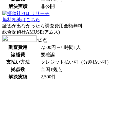
解決実績
：
非公開
無料相談はこちら
証拠が出なかったら調査費用全額無料
総合探偵社AMUSE(アムス)
4.5
点
調査費用
：
7,500円～/1時間1人
諸経費
：
要確認
支払い方法
：
クレジット払い可（分割払い可）
拠点数
：
全国1拠点
解決実績
：
2,500件