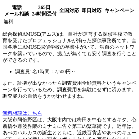
電話
365日
全国対応
即日対応
キャンペーン
メール相談
24時間受付
無料
総合探偵AMUSE(アムス)は、自社が運営する探偵学校で教
育を受けたプロフェッショナルが揃った探偵事務所です。全
国各地にAMUSE探偵学校の卒業生がいて、独自のネットワ
ークを築いているので、拠点が無くても安く調査を行うこと
ができるのです。
調査員1名1時間：
7,500円～
また、
証拠が出なかったら調査費用全額無料
というキャンペ
ーンを行っているため、調査費用を無駄にせずに済みます。
調査能力の自信をうかがわせますね。
無料相談はこちら
大阪市阿倍野区は、大阪市内では梅田を中心とするキタ、心
斎橋や難波界隈のミナミに告ぐ第三の繁華街です。近年は、
あべのハルカスの誕生とともに、近鉄百貨店やあべのキュー