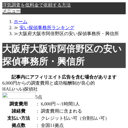
浮気調査を低料金で依頼する方法
メニュー
ホーム
≫
安い探偵事務所ランキング
≫大阪府大阪市阿倍野区の安い探偵事務所・興信所
大阪府大阪市阿倍野区の安い
探偵事務所・興信所
記事内にアフィリエイト広告を含む場合があります
6,000円からの調査費用と成功報酬制が良心的
HAL(ハル)探偵社
5
点
調査費用
：
6,000円～/1時間1人
諸経費
：
調査費用に含まれる
支払い方法
：
クレジット払い可（分割払い可）
拠点数
：
全国11拠点