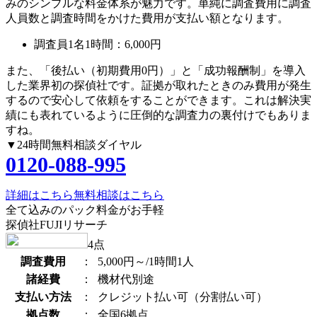
みのシンプルな料金体系が魅力です。単純に調査費用に調査
人員数と調査時間をかけた費用が支払い額となります。
調査員1名1時間：
6,000円
また、
「後払い（初期費用0円）」
と
「成功報酬制」
を導入
した業界初の探偵社です。証拠が取れたときのみ費用が発生
するので安心して依頼をすることができます。これは解決実
績にも表れているように圧倒的な調査力の裏付けでもありま
すね。
▼24時間無料相談ダイヤル
0120-088-995
詳細はこちら
無料相談はこちら
全て込みのパック料金がお手軽
探偵社FUJIリサーチ
4
点
調査費用
：
5,000円～/1時間1人
諸経費
：
機材代別途
支払い方法
：
クレジット払い可（分割払い可）
拠点数
：
全国6拠点