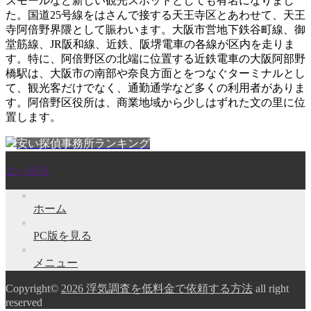
ズモールなど新しい観光スポットとしても有名になりまし
た。国道25号線をはさんで接する天王寺区とあわせて、天王
寺阿倍野界隈として賑わいます。大阪市営地下鉄谷町線、御
堂筋線、JR阪和線、近鉄、阪堺電車の各線が区内を走りま
す。特に、阿倍野区の北端に位置する近鉄電車の大阪阿部野
橋駅は、大阪市の南部や奈良方面とをつなぐターミナルとし
て、観光客だけでなく、通勤通学など多くの利用者がありま
す。阿倍野区役所は、商業地域から少しはずれた文の里に位
置します。
安い探偵事務所ランキング
上へ戻る
ホーム
PC版を見る
メニュー
Copyright©
2026 浮気調査を低料金で依頼する方法
all right
reserved