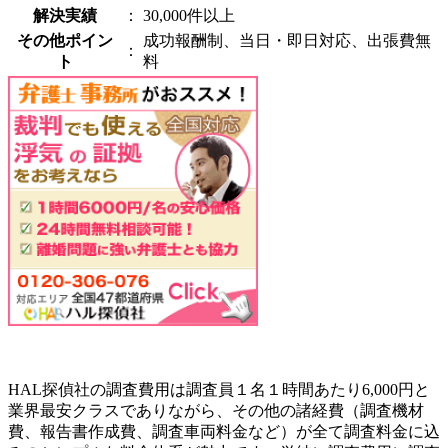
解決実績
：
30,000件以上
その他ポイン
成功報酬制、当日・即日対応、出張費無
：
ト
料
HAL探偵社の調査費用は調査員１名１時間あたり6,000円と
業界最安クラスでありながら、その他の諸経費（調査機材
費、報告書作成費、調査車両料金など）が全て調査料金に込