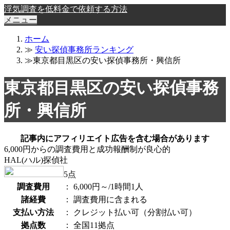
浮気調査を低料金で依頼する方法
メニュー
ホーム
≫
安い探偵事務所ランキング
≫東京都目黒区の安い探偵事務所・興信所
東京都目黒区の安い探偵事務
所・興信所
記事内にアフィリエイト広告を含む場合があります
6,000円からの調査費用と成功報酬制が良心的
HAL(ハル)探偵社
5
点
調査費用
：
6,000円～/1時間1人
諸経費
：
調査費用に含まれる
支払い方法
：
クレジット払い可（分割払い可）
拠点数
：
全国11拠点