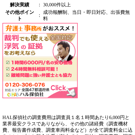
解決実績
：
30,000件以上
その他ポイン
成功報酬制、当日・即日対応、出張費無
：
ト
料
HAL探偵社の調査費用は調査員１名１時間あたり6,000円と
業界最安クラスでありながら、その他の諸経費（調査機材
費、報告書作成費、調査車両料金など）が全て調査料金に込