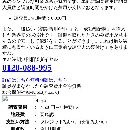
みのシンプルな料金体系が魅力です。単純に調査費用に調査
人員数と調査時間をかけた費用が支払い額となります。
調査員1名1時間：
6,000円
また、
「後払い（初期費用0円）」
と
「成功報酬制」
を導入
した業界初の探偵社です。証拠が取れたときのみ費用が発生
するので安心して依頼をすることができます。これは解決実
績にも表れているように圧倒的な調査力の裏付けでもありま
すね。
▼24時間無料相談ダイヤル
0120-088-995
詳細はこちら
無料相談はこちら
証拠が出なかったら調査費用全額無料
総合探偵社AMUSE(アムス)
4.5
点
調査費用
：
7,500円～/1時間1人
諸経費
：
要確認
支払い方法
：
クレジット払い可（分割払い可）
拠点数
：
全国1拠点