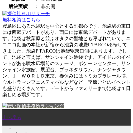
解決実績
：
非公開
無料相談はこちら
豊島区にある池袋駅を中心とする副都心です。池袋駅の東口
には西武デパートがあり、西口には東武デパートがありま
す。池袋は秋葉原と並ぶオタクの聖地とも呼ばれていて、ニ
コニコ動画の本社が新宿から池袋の池袋P’PARCO移転して
きました。池袋P’PARCOは池袋駅東口側にあります。そし
て、池袋と言えば、サンシャイン池袋です。アイドルのイベ
ントがある噴水広場前のステージ、ポケモンセンター、サン
シャイン水族館、展望台、プラネタリウム、ナンジャタウ
ン、Ｊ－ＷＯＲＬＤ東京、春休みにはトミカプラレール博、
ウルトラマンフェスティバルなどなど、季節ごとのイベント
も盛りだくさんです。デートからファミリーまで池袋は１日
楽しめる場所です。
安い探偵事務所ランキング
上へ戻る