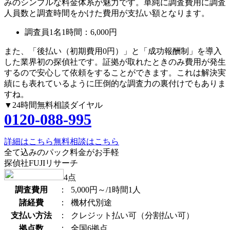
みのシンプルな料金体系が魅力です。単純に調査費用に調査
人員数と調査時間をかけた費用が支払い額となります。
調査員1名1時間：
6,000円
また、
「後払い（初期費用0円）」
と
「成功報酬制」
を導入
した業界初の探偵社です。証拠が取れたときのみ費用が発生
するので安心して依頼をすることができます。これは解決実
績にも表れているように圧倒的な調査力の裏付けでもありま
すね。
▼24時間無料相談ダイヤル
0120-088-995
詳細はこちら
無料相談はこちら
全て込みのパック料金がお手軽
探偵社FUJIリサーチ
4
点
調査費用
：
5,000円～/1時間1人
諸経費
：
機材代別途
支払い方法
：
クレジット払い可（分割払い可）
拠点数
：
全国6拠点