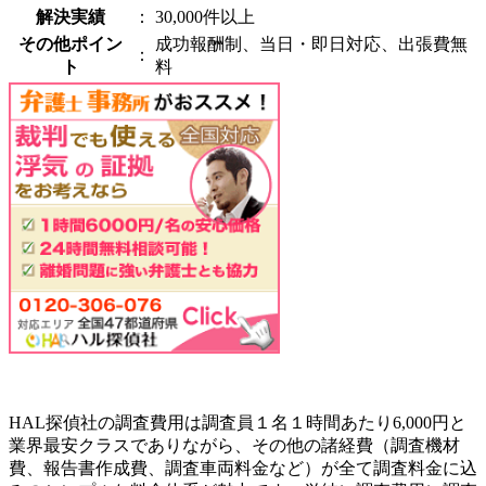
解決実績
：
30,000件以上
その他ポイン
成功報酬制、当日・即日対応、出張費無
：
ト
料
HAL探偵社の調査費用は調査員１名１時間あたり6,000円と
業界最安クラスでありながら、その他の諸経費（調査機材
費、報告書作成費、調査車両料金など）が全て調査料金に込