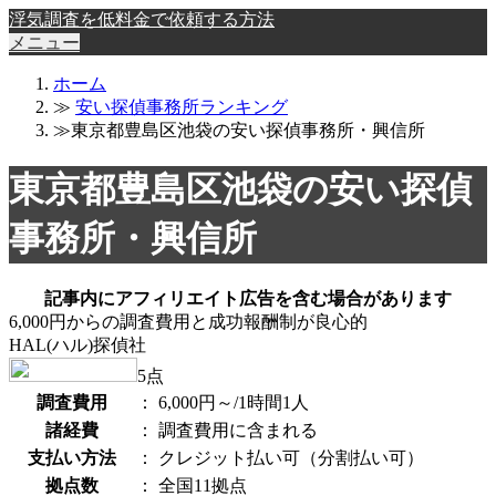
浮気調査を低料金で依頼する方法
メニュー
ホーム
≫
安い探偵事務所ランキング
≫東京都豊島区池袋の安い探偵事務所・興信所
東京都豊島区池袋の安い探偵
事務所・興信所
記事内にアフィリエイト広告を含む場合があります
6,000円からの調査費用と成功報酬制が良心的
HAL(ハル)探偵社
5
点
調査費用
：
6,000円～/1時間1人
諸経費
：
調査費用に含まれる
支払い方法
：
クレジット払い可（分割払い可）
拠点数
：
全国11拠点