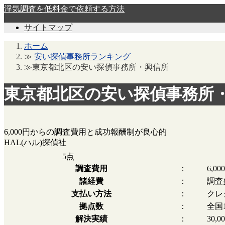
浮気調査を低料金で依頼する方法
サイトマップ
ホーム
≫
安い探偵事務所ランキング
≫東京都北区の安い探偵事務所・興信所
東京都北区の安い探偵事務所
6,000円からの調査費用と成功報酬制が良心的
HAL(ハル)探偵社
5
点
調査費用
：
6,0
諸経費
：
調査
支払い方法
：
クレ
拠点数
：
全国
解決実績
：
30,