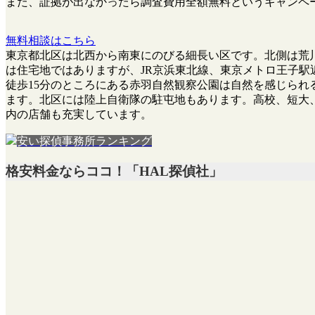
また、
証拠が出なかったら調査費用全額無料
というキャンペ
無料相談はこちら
東京都北区は北西から南東にのびる細長い区です。北側は荒川
は住宅地ではありますが、JR京浜東北線、東京メトロ王子駅
徒歩15分のところにある赤羽自然観察公園は自然を感じら
ます。北区には陸上自衛隊の駐屯地もあります。高校、短大
内の店舗も充実しています。
安い探偵事務所ランキング
格安料金ならココ！「HAL探偵社」