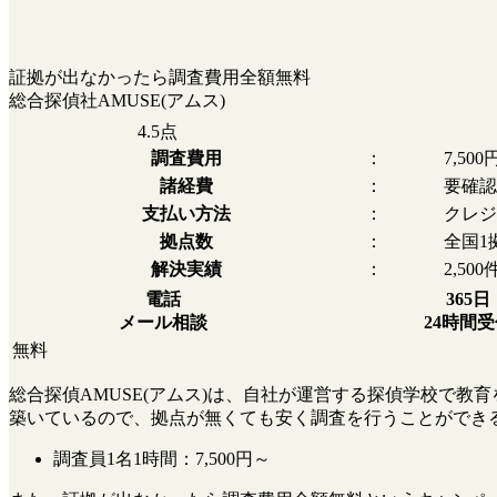
証拠が出なかったら調査費用全額無料
総合探偵社AMUSE(アムス)
4.5
点
調査費用
：
7,50
諸経費
：
要確認
支払い方法
：
クレジ
拠点数
：
全国1
解決実績
：
2,500
電話
365日
メール相談
24時間
無料
総合探偵AMUSE(アムス)は、自社が運営する探偵学校で
築いているので、拠点が無くても安く調査を行うことができ
調査員1名1時間：
7,500円～