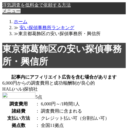
浮気調査を低料金で依頼する方法
メニュー
ホーム
≫
安い探偵事務所ランキング
≫東京都葛飾区の安い探偵事務所・興信所
東京都葛飾区の安い探偵事務
所・興信所
記事内にアフィリエイト広告を含む場合があります
6,000円からの調査費用と成功報酬制が良心的
HAL(ハル)探偵社
5
点
調査費用
：
6,000円～/1時間1人
諸経費
：
調査費用に含まれる
支払い方法
：
クレジット払い可（分割払い可）
拠点数
：
全国11拠点