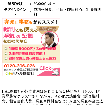
解決実績
：
30,000件以上
その他ポイン
成功報酬制、当日・即日対応、出張費無
：
ト
料
HAL探偵社の調査費用は調査員１名１時間あたり6,000円と
業界最安クラスでありながら、その他の諸経費（調査機材
費、報告書作成費、調査車両料金など）が全て調査料金に込