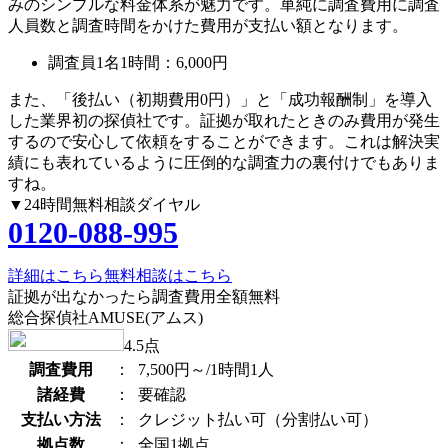
みのシンプルな料金体系が魅力です。単純に調査費用に調査
人員数と調査時間をかけた費用が支払い額となります。
調査員1名1時間：
6,000円
また、
「後払い（初期費用0円）」
と
「成功報酬制」
を導入
した業界初の探偵社です。証拠が取れたときのみ費用が発生
するので安心して依頼をすることができます。これは解決実
績にも表れているように圧倒的な調査力の裏付けでもありま
すね。
▼24時間無料相談ダイヤル
0120-088-995
詳細はこちら
無料相談はこちら
証拠が出なかったら調査費用全額無料
総合探偵社AMUSE(アムス)
4.5
点
調査費用
：
7,500円～/1時間1人
諸経費
：
要確認
支払い方法
：
クレジット払い可（分割払い可）
拠点数
：
全国1拠点