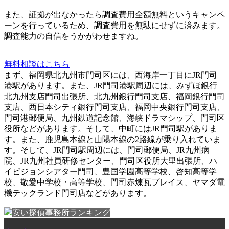
また、
証拠が出なかったら調査費用全額無料
というキャンペ
ーンを行っているため、調査費用を無駄にせずに済みます。
調査能力の自信をうかがわせますね。
無料相談はこちら
まず、福岡県北九州市門司区には、西海岸一丁目にJR門司
港駅があります。また、JR門司港駅周辺には、みずほ銀行
北九州支店門司出張所、北九州銀行門司支店、福岡銀行門司
支店、西日本シティ銀行門司支店、福岡中央銀行門司支店、
門司港郵便局、九州鉄道記念館、海峡ドラマシップ、門司区
役所などがあります。そして、中町にはJR門司駅がありま
す。また、鹿児島本線と山陽本線の2路線が乗り入れていま
す。そして、JR門司駅周辺には、門司郵便局、JR九州病
院、JR九州社員研修センター、門司区役所大里出張所、ハ
イビジョンシアター門司、豊国学園高等学校、啓知高等学
校、敬愛中学校・高等学校、門司赤煉瓦プレイス、ヤマダ電
機テックランド門司店などがあります。
安い探偵事務所ランキング