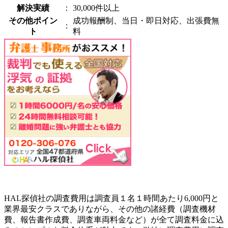
解決実績
：
30,000件以上
その他ポイン
成功報酬制、当日・即日対応、出張費無
：
ト
料
HAL探偵社の調査費用は調査員１名１時間あたり6,000円と
業界最安クラスでありながら、その他の諸経費（調査機材
費、報告書作成費、調査車両料金など）が全て調査料金に込