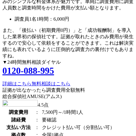
みのシンプルな料金体系が魅力です。単純に調査費用に調査
人員数と調査時間をかけた費用が支払い額となります。
調査員1名1時間：
6,000円
また、
「後払い（初期費用0円）」
と
「成功報酬制」
を導入
した業界初の探偵社です。証拠が取れたときのみ費用が発生
するので安心して依頼をすることができます。これは解決実
績にも表れているように圧倒的な調査力の裏付けでもありま
すね。
▼24時間無料相談ダイヤル
0120-088-995
詳細はこちら
無料相談はこちら
証拠が出なかったら調査費用全額無料
総合探偵社AMUSE(アムス)
4.5
点
調査費用
：
7,500円～/1時間1人
諸経費
：
要確認
支払い方法
：
クレジット払い可（分割払い可）
拠点数
：
全国1拠点