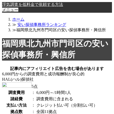
浮気調査を低料金で依頼する方法
メニュー
ホーム
≫
安い探偵事務所ランキング
≫福岡県北九州市門司区の安い探偵事務所・興信所
福岡県北九州市門司区の安い
探偵事務所・興信所
記事内にアフィリエイト広告を含む場合があります
6,000円からの調査費用と成功報酬制が良心的
HAL(ハル)探偵社
5
点
調査費用
：
6,000円～/1時間1人
諸経費
：
調査費用に含まれる
支払い方法
：
クレジット払い可（分割払い可）
拠点数
：
全国11拠点