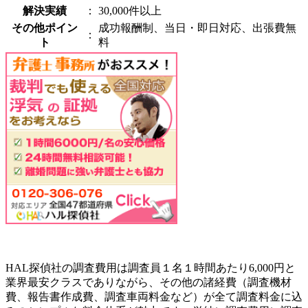
解決実績
：
30,000件以上
その他ポイン
成功報酬制、当日・即日対応、出張費無
：
ト
料
HAL探偵社の調査費用は調査員１名１時間あたり6,000円と
業界最安クラスでありながら、その他の諸経費（調査機材
費、報告書作成費、調査車両料金など）が全て調査料金に込