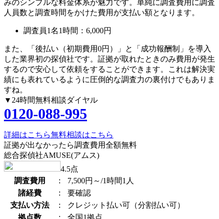
みのシンプルな料金体系が魅力です。単純に調査費用に調査
人員数と調査時間をかけた費用が支払い額となります。
調査員1名1時間：
6,000円
また、
「後払い（初期費用0円）」
と
「成功報酬制」
を導入
した業界初の探偵社です。証拠が取れたときのみ費用が発生
するので安心して依頼をすることができます。これは解決実
績にも表れているように圧倒的な調査力の裏付けでもありま
すね。
▼24時間無料相談ダイヤル
0120-088-995
詳細はこちら
無料相談はこちら
証拠が出なかったら調査費用全額無料
総合探偵社AMUSE(アムス)
4.5
点
調査費用
：
7,500円～/1時間1人
諸経費
：
要確認
支払い方法
：
クレジット払い可（分割払い可）
拠点数
：
全国1拠点