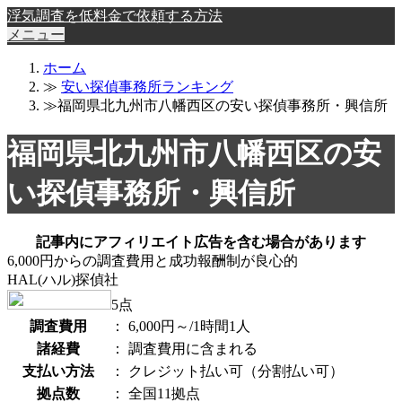
浮気調査を低料金で依頼する方法
メニュー
ホーム
≫
安い探偵事務所ランキング
≫福岡県北九州市八幡西区の安い探偵事務所・興信所
福岡県北九州市八幡西区の安
い探偵事務所・興信所
記事内にアフィリエイト広告を含む場合があります
6,000円からの調査費用と成功報酬制が良心的
HAL(ハル)探偵社
5
点
調査費用
：
6,000円～/1時間1人
諸経費
：
調査費用に含まれる
支払い方法
：
クレジット払い可（分割払い可）
拠点数
：
全国11拠点