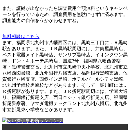
また、
証拠が出なかったら調査費用全額無料
というキャンペ
ーンを行っているため、調査費用を無駄にせずに済みます。
調査能力の自信をうかがわせますね。
無料相談はこちら
まず、福岡県北九州市八幡西区には、黒崎三丁目にＪＲ黒崎
駅があります。また、ＪＲ黒崎駅周辺には、井筒屋黒崎店、
ベスト電器メイト黒崎店、サンリブ黒崎店、イオンタウン黒
崎、ドン・キホーテ黒崎店、国道3号、福岡県八幡西警察
署・黒崎警部交番、北九州市立黒崎中央小学校、北九州市立
八幡西図書館、北九州銀行八幡支店、福岡銀行黒崎支店、佐
賀銀行八幡支店、西鉄イン黒崎、ホテルパールシティ黒崎、
北九州予備校黒崎校などがあります。そして、堀川町にはＪ
Ｒ折尾駅があります。また、ＪＲ折尾駅周辺には、学園大通
り、福岡銀行折尾支店、西日本シティ銀行折尾支店、福岡県
折尾警察署、ヤマダ電機テックランド北九州八幡店、北九州
市立折尾東小学校などがあります。
安い探偵事務所ランキング