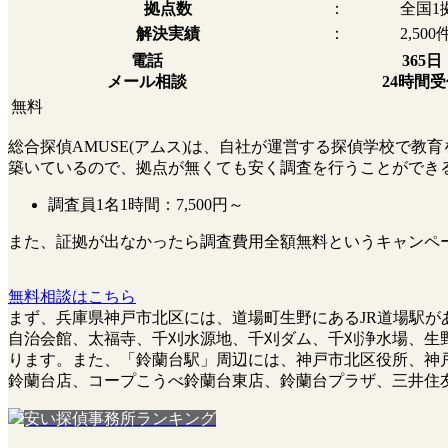
拠点数
：
全国1
解決実績
：
2,500
電話
365日
メール相談
24時間
無料
総合探偵AMUSE(アムス)は、自社が運営する探偵学校で
築いているので、拠点が無くても安く調査を行うことができ
調査員1名1時間：
7,500円～
また、
証拠が出なかったら調査費用全額無料
というキャンペ
無料相談はこちら
まず、兵庫県神戸市北区には、道場町生野にあるJR道場駅が
自治会館、太福寺、千刈水源地、千刈ダム、千刈浄水場、生野
ります。また、「鈴蘭台駅」周辺には、神戸市北区役所、神
鈴蘭台店、コープこうべ鈴蘭台東店、鈴蘭台プラザ、三井住
安い探偵事務所ランキング