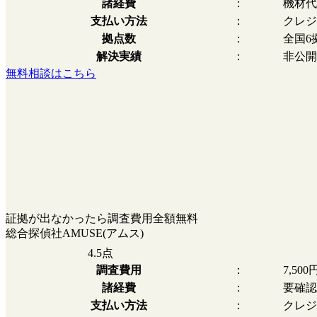
諸経費
：
機材代
支払い方法
：
クレジ
拠点数
：
全国6
解決実績
：
非公開
無料相談はこちら
証拠が出なかったら調査費用全額無料
総合探偵社AMUSE(アムス)
4.5
点
調査費用
：
7,50
諸経費
：
要確認
支払い方法
：
クレジ