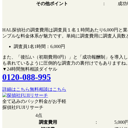
その他ポイント
：
成功
HAL探偵社の調査費用は調査員１名１時間あたり6,000
ンプルな料金体系が魅力です。単純に調査費用に調査人員数
調査員1名1時間：
6,000円
また、
「後払い（初期費用0円）」
と
「成功報酬制」
を導入し
も表れているように圧倒的な調査力の裏付けでもありますね
▼24時間無料相談ダイヤル
0120-088-995
詳細はこちら
無料相談はこちら
全て込みのパック料金がお手軽
探偵社FUJIリサーチ
4
点
調査費用
：
5,00