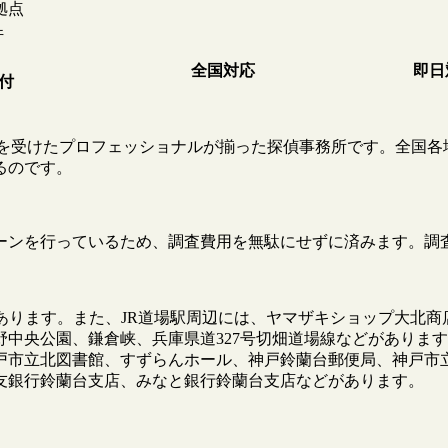
拠点
件
全国対応
即日
受付
教育を受けたプロフェッショナルが揃った探偵事務所です。全国各
るのです。
ーンを行っているため、調査費用を無駄にせずに済みます。調
あります。また、JR道場駅周辺には、ヤマザキショップ大北
中央公園、鎌倉峡、兵庫県道327号切畑道場線などがありま
戸市立北図書館、すずらんホール、神戸鈴蘭台郵便局、神戸市
友銀行鈴蘭台支店、みなと銀行鈴蘭台支店などがあります。