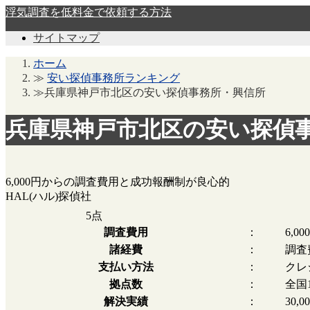
浮気調査を低料金で依頼する方法
サイトマップ
ホーム
≫
安い探偵事務所ランキング
≫兵庫県神戸市北区の安い探偵事務所・興信所
兵庫県神戸市北区の安い探偵
6,000円からの調査費用と成功報酬制が良心的
HAL(ハル)探偵社
5
点
調査費用
：
6,0
諸経費
：
調査
支払い方法
：
クレ
拠点数
：
全国
解決実績
：
30,