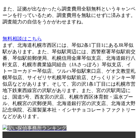
また、
証拠が出なかったら調査費用全額無料
というキャンペ
ーンを行っているため、調査費用を無駄にせずに済みます。
調査能力の自信をうかがわせますね。
無料相談はこちら
まず、北海道札幌市西区には、琴似2条1丁目1にあるJR琴似
駅があります。また、琴似駅周辺には、西警察署琴似駅前交
番、琴似駅前郵便局、札幌信用金庫琴似支店、北海道銀行八
軒支店、札幌市農業協同組合（JAさっぽろ）琴似支店、イ
トーヨーカドー琴似店、ツルハ琴似駅東口店、ゲオ文教堂札
幌琴似店、サイゼリヤ札幌琴似駅前店、びっくりドンキー琴
似店などがあります。そして、宮の沢1条1丁目には札幌市営
地下鉄東西線宮の沢駅があります。また、宮の沢駅周辺に
は、国道5号、西友宮の沢店、札幌市西区体育館・温水プー
ル、札幌宮の沢郵便局、北海道銀行宮の沢支店、北海道大野
記念病院、石屋製菓本社・イシヤチョコレートファクトリー
などがあります。
安い探偵事務所ランキング