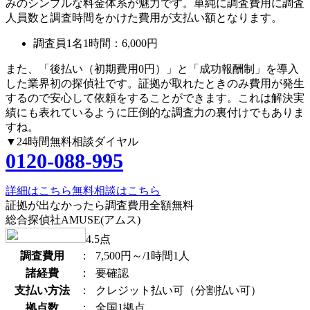
みのシンプルな料金体系が魅力です。単純に調査費用に調査
人員数と調査時間をかけた費用が支払い額となります。
調査員1名1時間：
6,000円
また、
「後払い（初期費用0円）」
と
「成功報酬制」
を導入
した業界初の探偵社です。証拠が取れたときのみ費用が発生
するので安心して依頼をすることができます。これは解決実
績にも表れているように圧倒的な調査力の裏付けでもありま
すね。
▼24時間無料相談ダイヤル
0120-088-995
詳細はこちら
無料相談はこちら
証拠が出なかったら調査費用全額無料
総合探偵社AMUSE(アムス)
4.5
点
調査費用
：
7,500円～/1時間1人
諸経費
：
要確認
支払い方法
：
クレジット払い可（分割払い可）
拠点数
：
全国1拠点