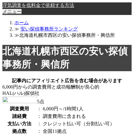
浮気調査を低料金で依頼する方法
メニュー
ホーム
≫
安い探偵事務所ランキング
≫北海道札幌市西区の安い探偵事務所・興信所
北海道札幌市西区の安い探偵
事務所・興信所
記事内にアフィリエイト広告を含む場合があります
6,000円からの調査費用と成功報酬制が良心的
HAL(ハル)探偵社
5
点
調査費用
：
6,000円～/1時間1人
諸経費
：
調査費用に含まれる
支払い方法
：
クレジット払い可（分割払い可）
拠点数
：
全国11拠点