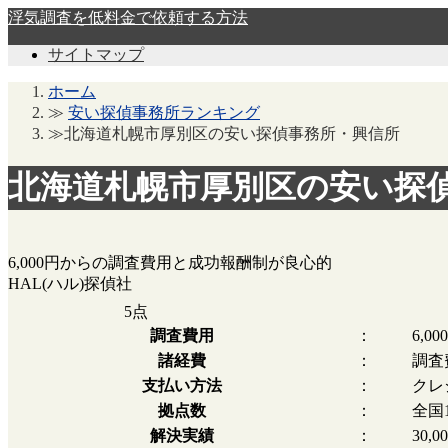
浮気調査を低料金で依頼する方法
サイトマップ
ホーム
≫
安い探偵事務所ランキング
≫北海道札幌市厚別区の安い探偵事務所・興信所
北海道札幌市厚別区の安い探
6,000円からの調査費用と成功報酬制が良心的
HAL(ハル)探偵社
5
点
調査費用
：
6,0
諸経費
：
調査
支払い方法
：
クレ
拠点数
：
全国
解決実績
：
30,