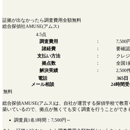
証拠が出なかったら調査費用全額無料
総合探偵社AMUSE(アムス)
4.5
点
調査費用
：
7,50
諸経費
：
要確認
支払い方法
：
クレジ
拠点数
：
全国1
解決実績
：
2,500
電話
365日
メール相談
24時間
無料
総合探偵AMUSE(アムス)は、自社が運営する探偵学校で
築いているので、拠点が無くても安く調査を行うことができ
調査員1名1時間：
7,500円～