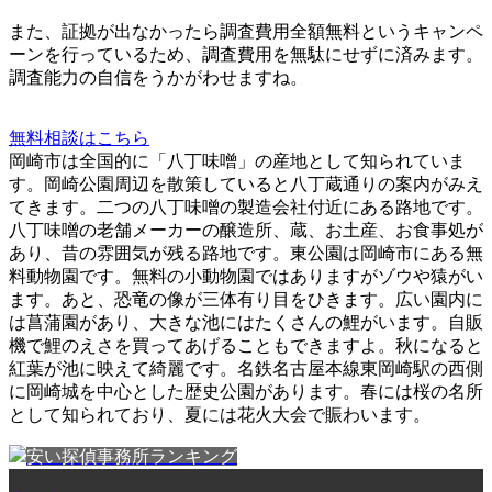
また、
証拠が出なかったら調査費用全額無料
というキャンペ
ーンを行っているため、調査費用を無駄にせずに済みます。
調査能力の自信をうかがわせますね。
無料相談はこちら
岡崎市は全国的に「八丁味噌」の産地として知られていま
す。岡崎公園周辺を散策していると八丁蔵通りの案内がみえ
てきます。二つの八丁味噌の製造会社付近にある路地です。
八丁味噌の老舗メーカーの醸造所、蔵、お土産、お食事処が
あり、昔の雰囲気が残る路地です。東公園は岡崎市にある無
料動物園です。無料の小動物園ではありますがゾウや猿がい
ます。あと、恐竜の像が三体有り目をひきます。広い園内に
は菖蒲園があり、大きな池にはたくさんの鯉がいます。自販
機で鯉のえさを買ってあげることもできますよ。秋になると
紅葉が池に映えて綺麗です。名鉄名古屋本線東岡崎駅の西側
に岡崎城を中心とした歴史公園があります。春には桜の名所
として知られており、夏には花火大会で賑わいます。
安い探偵事務所ランキング