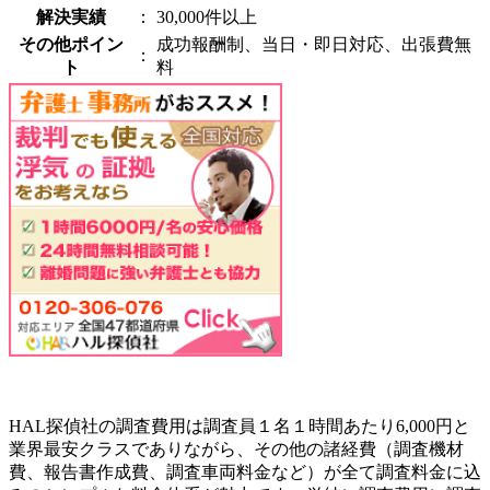
解決実績
：
30,000件以上
その他ポイン
成功報酬制、当日・即日対応、出張費無
：
ト
料
HAL探偵社の調査費用は調査員１名１時間あたり6,000円と
業界最安クラスでありながら、その他の諸経費（調査機材
費、報告書作成費、調査車両料金など）が全て調査料金に込