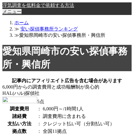
浮気調査を低料金で依頼する方法
メニュー
ホーム
≫
安い探偵事務所ランキング
≫愛知県岡崎市の安い探偵事務所・興信所
愛知県岡崎市の安い探偵事務
所・興信所
記事内にアフィリエイト広告を含む場合があります
6,000円からの調査費用と成功報酬制が良心的
HAL(ハル)探偵社
5
点
調査費用
：
6,000円～/1時間1人
諸経費
：
調査費用に含まれる
支払い方法
：
クレジット払い可（分割払い可）
拠点数
：
全国11拠点