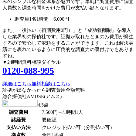
みのシンプルな料金体系が魅力です。単純に調査費用に調査
人員数と調査時間をかけた費用が支払い額となります。
調査員1名1時間：
6,000円
また、
「後払い（初期費用0円）」
と
「成功報酬制」
を導入
した業界初の探偵社です。証拠が取れたときのみ費用が発生
するので安心して依頼をすることができます。これは解決実
績にも表れているように圧倒的な調査力の裏付けでもありま
すね。
▼24時間無料相談ダイヤル
0120-088-995
詳細はこちら
無料相談はこちら
証拠が出なかったら調査費用全額無料
総合探偵社AMUSE(アムス)
4.5
点
調査費用
：
7,500円～/1時間1人
諸経費
：
要確認
支払い方法
：
クレジット払い可（分割払い可）
拠点数
：
全国1拠点