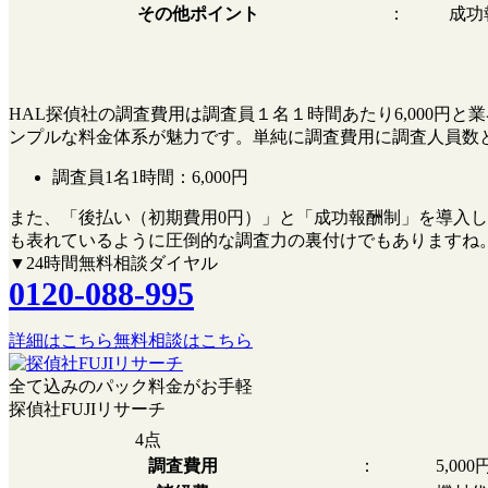
その他ポイント
：
成功
HAL探偵社の調査費用は調査員１名１時間あたり6,000
ンプルな料金体系が魅力です。単純に調査費用に調査人員数
調査員1名1時間：
6,000円
また、
「後払い（初期費用0円）」
と
「成功報酬制」
を導入し
も表れているように圧倒的な調査力の裏付けでもありますね
▼24時間無料相談ダイヤル
0120-088-995
詳細はこちら
無料相談はこちら
全て込みのパック料金がお手軽
探偵社FUJIリサーチ
4
点
調査費用
：
5,00