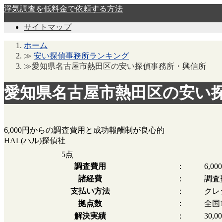
浮気調査を低料金で依頼する方法
サイトマップ
ホーム
≫
安い探偵事務所ランキング
≫愛知県名古屋市熱田区の安い探偵事務所・興信所
愛知県名古屋市熱田区の安い
6,000円からの調査費用と成功報酬制が良心的
HAL(ハル)探偵社
5
点
調査費用
：
6,0
諸経費
：
調査
支払い方法
：
クレ
拠点数
：
全国
解決実績
：
30,