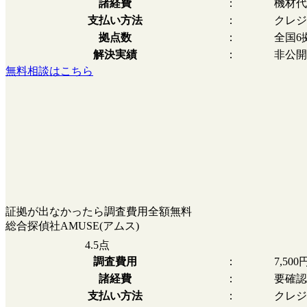
諸経費
：
機材代
支払い方法
：
クレジ
拠点数
：
全国6
解決実績
：
非公開
無料相談はこちら
証拠が出なかったら調査費用全額無料
総合探偵社AMUSE(アムス)
4.5
点
調査費用
：
7,50
諸経費
：
要確認
支払い方法
：
クレジ