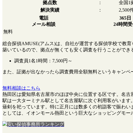
拠点数
：
全国1
解決実績
：
2,500
電話
365日
メール相談
24時間
無料
総合探偵AMUSE(アムス)は、自社が運営する探偵学校で
築いているので、拠点が無くても安く調査を行うことができ
調査員1名1時間：
7,500円～
また、
証拠が出なかったら調査費用全額無料
というキャンペ
無料相談はこちら
熱田区は愛知県名古屋市のほぼ中央に位置する区です。名古屋
駅は一大ターミナル駅として名古屋駅に次ぐ利用客がいます
薙剣を祀っています。特に正月には数多くの初詣客で賑わい
としては、イオンモール熱田という巨大なショッピングモー
安い探偵事務所ランキング