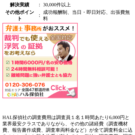
解決実績
：
30,000件以上
その他ポイン
成功報酬制、当日・即日対応、出張費無
：
ト
料
HAL探偵社の調査費用は調査員１名１時間あたり6,000円と
業界最安クラスでありながら、その他の諸経費（調査機材
費、報告書作成費、調査車両料金など）が全て調査料金に込