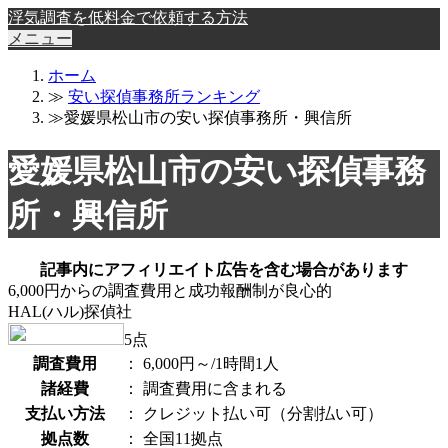
浮気調査を低料金で依頼する方法
メニュー
ホーム
≫
安い探偵事務所ランキング
≫愛媛県松山市の安い探偵事務所・興信所
愛媛県松山市の安い探偵事務
所・興信所
記事内にアフィリエイト広告を含む場合があります
6,000円からの調査費用と成功報酬制が良心的
HAL(ハル)探偵社
5
点
調査費用
：
6,000円～/1時間1人
諸経費
：
調査費用に含まれる
支払い方法
：
クレジット払い可（分割払い可）
拠点数
：
全国11拠点