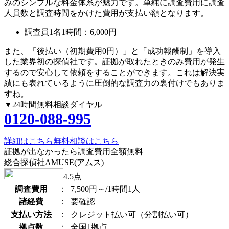
みのシンプルな料金体系が魅力です。単純に調査費用に調査
人員数と調査時間をかけた費用が支払い額となります。
調査員1名1時間：
6,000円
また、
「後払い（初期費用0円）」
と
「成功報酬制」
を導入
した業界初の探偵社です。証拠が取れたときのみ費用が発生
するので安心して依頼をすることができます。これは解決実
績にも表れているように圧倒的な調査力の裏付けでもありま
すね。
▼24時間無料相談ダイヤル
0120-088-995
詳細はこちら
無料相談はこちら
証拠が出なかったら調査費用全額無料
総合探偵社AMUSE(アムス)
4.5
点
調査費用
：
7,500円～/1時間1人
諸経費
：
要確認
支払い方法
：
クレジット払い可（分割払い可）
拠点数
：
全国1拠点