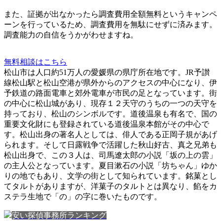
また、
証拠が出なかったら調査費用全額無料
というキャンペ
ーンを行っているため、調査費用を無駄にせずに済みます。
調査能力の自信をうかがわせますね。
無料相談はこちら
松山市は人口約51万人の愛媛県の県庁所在地です。JR予讃
線松山駅と松山空港が県外からのアクセスの中心になり、伊
予鉄道の路面電車と郊外電車が市民の足となっています。街
の中心に松山城があり、現存１２天守のうちの一つの天守を
持っており、松山のシンボルです。道後温泉も有名で、国の
重要文化財にも登録されている道後温泉本館がその中心で
す。松山出身の著名人としては、俳人である正岡子規があげ
られます。そして日露戦争で活躍した秋山好古、真之兄弟も
松山出身で、この３人は、司馬遼太郎の小説「坂の上の雲」
の主人公となっています。夏目漱石の小説「坊ちゃん」ゆか
りの地でもあり、文学の街として知られています。銘菓とし
てタルトがありますが、洋菓子のタルトとは異なり、餡をカ
ステラ生地で「の」の字に巻いたものです。
安い探偵事務所ランキング