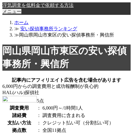
浮気調査を低料金で依頼する方法
メニュー
ホーム
≫
安い探偵事務所ランキング
≫岡山県岡山市東区の安い探偵事務所・興信所
岡山県岡山市東区の安い探偵
事務所・興信所
記事内にアフィリエイト広告を含む場合があります
6,000円からの調査費用と成功報酬制が良心的
HAL(ハル)探偵社
5
点
調査費用
：
6,000円～/1時間1人
諸経費
：
調査費用に含まれる
支払い方法
：
クレジット払い可（分割払い可）
拠点数
：
全国11拠点