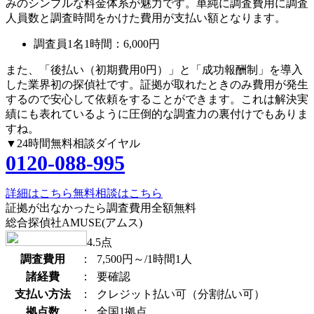
みのシンプルな料金体系が魅力です。単純に調査費用に調査
人員数と調査時間をかけた費用が支払い額となります。
調査員1名1時間：
6,000円
また、
「後払い（初期費用0円）」
と
「成功報酬制」
を導入
した業界初の探偵社です。証拠が取れたときのみ費用が発生
するので安心して依頼をすることができます。これは解決実
績にも表れているように圧倒的な調査力の裏付けでもありま
すね。
▼24時間無料相談ダイヤル
0120-088-995
詳細はこちら
無料相談はこちら
証拠が出なかったら調査費用全額無料
総合探偵社AMUSE(アムス)
4.5
点
調査費用
：
7,500円～/1時間1人
諸経費
：
要確認
支払い方法
：
クレジット払い可（分割払い可）
拠点数
：
全国1拠点