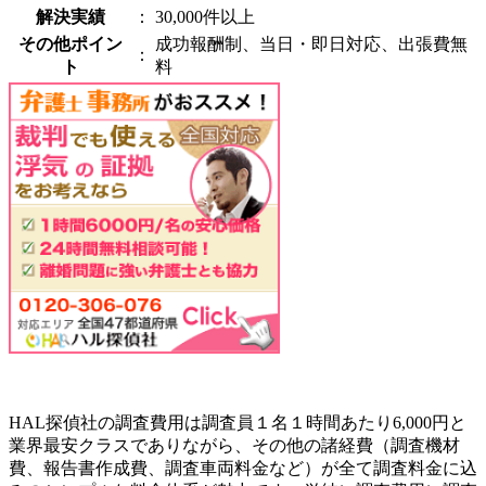
解決実績
：
30,000件以上
その他ポイン
成功報酬制、当日・即日対応、出張費無
：
ト
料
HAL探偵社の調査費用は調査員１名１時間あたり6,000円と
業界最安クラスでありながら、その他の諸経費（調査機材
費、報告書作成費、調査車両料金など）が全て調査料金に込